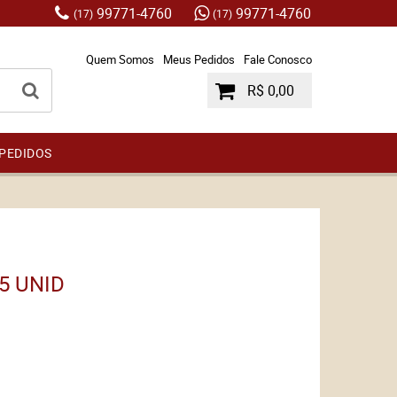
99771-4760
99771-4760
(17)
(17)
Quem Somos
Meus Pedidos
Fale Conosco
R$ 0,00
PEDIDOS
5 UNID