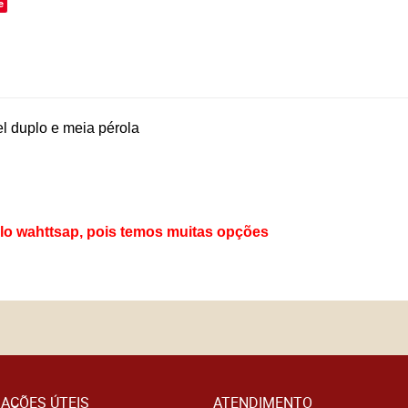
e
l duplo e meia pérola
elo wahttsap, pois temos muitas opções
AÇÕES ÚTEIS
ATENDIMENTO