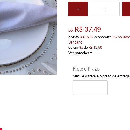
R$ 37,49
por
à vista
R$ 35,62
economize
5%
no Depó
Bancário
ou em
3x
de
R$ 12,50
Ver parcelas
Frete e Prazo
Simule o frete e o prazo de entreg
o