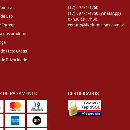
omprar
(17)
99771-4760
(17)
99771-4760
(WhatsApp)
 de Uso
07h30 às 17h30
e Entrega
contato@lizeforminhas.com.br
a dos produtos
nça
 de Frete Grátis
a de Privacidade
S DE PAGAMENTO
CERTIFICADOS