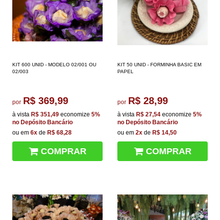
KIT 600 UNID - MODELO 02/001 OU
KIT 50 UNID - FORMINHA BASIC EM
02/003
PAPEL
R$ 369,99
R$ 28,99
por
por
à vista
R$ 351,49
economize
5%
à vista
R$ 27,54
economize
5%
no Depósito Bancário
no Depósito Bancário
ou em
6x
de
R$ 68,28
ou em
2x
de
R$ 14,50
COMPRAR
COMPRAR