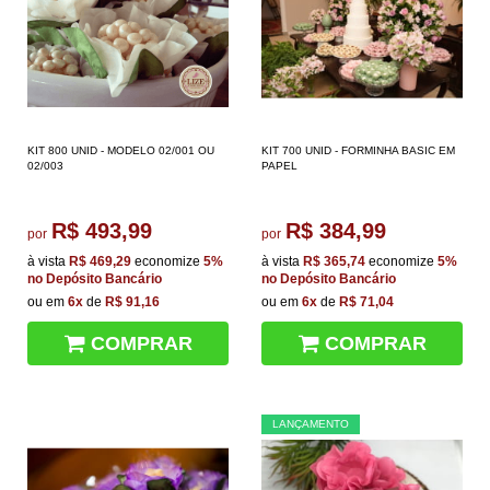
KIT 800 UNID - MODELO 02/001 OU
KIT 700 UNID - FORMINHA BASIC EM
02/003
PAPEL
R$ 493,99
R$ 384,99
por
por
à vista
R$ 469,29
economize
5%
à vista
R$ 365,74
economize
5%
no Depósito Bancário
no Depósito Bancário
ou em
6x
de
R$ 91,16
ou em
6x
de
R$ 71,04
COMPRAR
COMPRAR
LANÇAMENTO