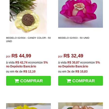
MODELO 02/004 - CANDY COLOR - 50
MODELO 02/003 - 50 UNID
UNID
R$ 44,99
R$ 32,49
por
por
à vista
R$ 42,74
economize
5%
à vista
R$ 30,87
economize
5%
no Depósito Bancário
no Depósito Bancário
ou em
4x
de
R$ 12,10
ou em
3x
de
R$ 10,83
COMPRAR
COMPRAR