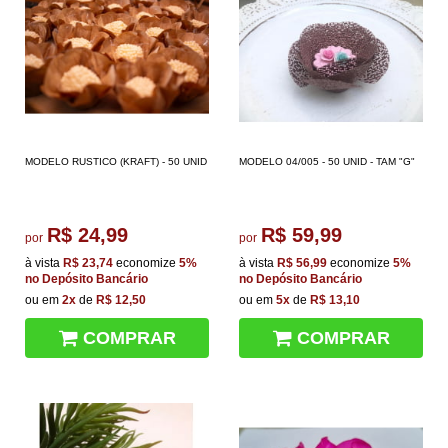
MODELO RUSTICO (KRAFT) - 50 UNID
MODELO 04/005 - 50 UNID - TAM "G"
R$ 24,99
R$ 59,99
por
por
à vista
R$ 23,74
economize
5%
à vista
R$ 56,99
economize
5%
no Depósito Bancário
no Depósito Bancário
ou em
2x
de
R$ 12,50
ou em
5x
de
R$ 13,10
COMPRAR
COMPRAR