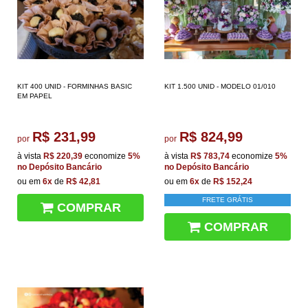
KIT 400 UNID - FORMINHAS BASIC
KIT 1.500 UNID - MODELO 01/010
EM PAPEL
R$ 231,99
R$ 824,99
por
por
à vista
R$ 220,39
economize
5%
à vista
R$ 783,74
economize
5%
no Depósito Bancário
no Depósito Bancário
ou em
6x
de
R$ 42,81
ou em
6x
de
R$ 152,24
FRETE GRÁTIS
COMPRAR
COMPRAR